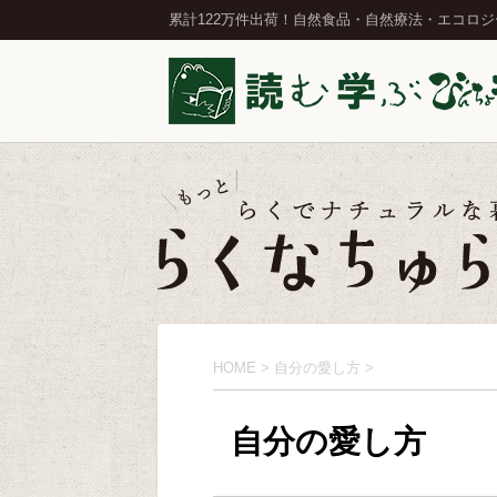
累計122万件出荷！自然食品・自然療法・エコロ
HOME
>
自分の愛し方
>
自分の愛し方