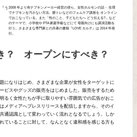
ン『う
2008 年より布ナプキンメーカー経営の傍ら、女性ホルモンの話・ 生理
でナプキンを汚さない方法、膣トレなどのフェムケア講座を オンライン
でおこなっている。また「性のこと、子どもたちへ どう伝える?」など
のテーマで、小学校や PTA 家庭学級などにて 母親向けにも講演活動を
行う。さまざまな専門家との共著の書籍『LOVE カルテ』は 2014 年発
行。
き？ オープンにすべき？
題になりはじめ、さまざまな企業が女性をターゲットに
ービスやグッズの販売をはじめました。販売をするため
明るく女性たちが手に取りやすい雰囲気での広告がおこ
はメディアへプレスリリースを配信しますから、そのイ
共通認識として変わっていく流れとなるでしょう。しか
れていることに対して、なんとなく違和感を感じる方も