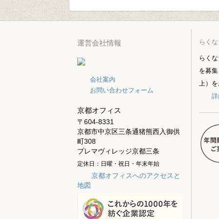
らくな
運営会社情報
らくな
を募集
会社案内
上）を
お問い合わせフォーム
詳
京都オフィス
〒604-8331
京都市中京区三条通猪熊西入御供
町308
プレマヴィレッジ京都三条
定休日：日曜・祝日・年末年始
京都オフィスへのアクセスと
地図