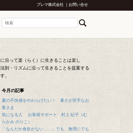
プレマ株式会社
お問い合せ
然に沿って楽（らく）に生きることは楽し
の法則・リズムに沿って生きることを提案する
です。
今月の記事
夏の不快感をやわらげたい！ 暑さが苦手なお
客さま
気になる人 お客様サポート 村上 紀子（む
らかみ のりこ）
「なんだか食欲がない……」でも、無理にでも