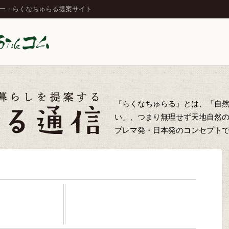
ジー・らくなちゅらる提案サイト
『らくなちゅらる』とは、「自
い」、つまり無理せず天地自然
プレマ発・日本発のコンセプト