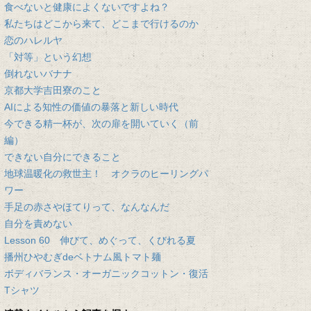
食べないと健康によくないですよね？
私たちはどこから来て、どこまで行けるのか
恋のハレルヤ
「対等」という幻想
倒れないバナナ
京都大学吉田寮のこと
AIによる知性の価値の暴落と新しい時代
今できる精一杯が、次の扉を開いていく（前
編）
できない自分にできること
地球温暖化の救世主！ オクラのヒーリングパ
ワー
手足の赤さやほてりって、なんなんだ
自分を責めない
Lesson 60 伸びて、めぐって、くびれる夏
播州ひやむぎdeベトナム風トマト麺
ボディバランス・オーガニックコットン・復活
Tシャツ