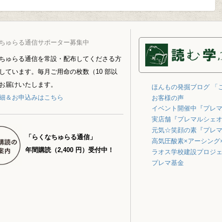
ちゅらる通信サポーター募集中
ちゅらる通信を常設・配布してくださる方
しています。毎月ご用命の枚数（10 部以
お届けいたします。
ほんもの発掘ブログ 「
細＆お申込みはこちら
お客様の声
イベント開催中『プレ
実店舗『プレマルシェ
元気☆笑顔の素『プレ
「らくなちゅらる通信」
高気圧酸素×アーシング
年間購読（2,400 円）受付中！
ラオス学校建設プロジ
プレマ基金