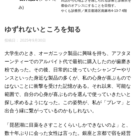
対話から心地よさを感じられる診療と診療所を
都会のオアシスにすることを目指す。
み)
やくも診療所／東京都港区南麻布4-13-7 4階
ゆずれないところを知る
投稿日：
2025年9月30日
大学生のとき、オーガニック製品に興味を持ち、アフタヌ
ーンティーでのアルバイト代で最初に購入したのが歯磨き
粉であった。その後、日常的に使っていたシャンプーやリ
ンスといった身近な製品の多くが、私の心身が喜ぶもので
はないことに衝撃を受けた記憶がある。それ以来、可能な
範囲で、自分の心身が喜ぶものを選んで使っていきたいと
探し求めるようになった。この姿勢が、私が「プレマ」と
出合う縁に繋がっているのかもしれない。
「琵琶湖に目薬をさすことくらいしかできないのよ」と、
数十年ぶりに会った女性は言った。銀座と京都で宿を経営