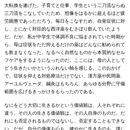
大転換を遂げた。子育てと仕事、学生という二刀流ならぬ
三刀流をこなしていたため、想像をはるかに超えるほど疲
労困憊であっただろう。毎日をこなすため、自覚症状に対
し、とにかく対症的な西洋薬をむさぼり飲んでいたよう
だ。だが、私が中学生で体調不良に悩まされていた時期か
ら、母は症状をただ抑えるだけの薬はどんなに勧められて
も飲まなくなった。なるべく自然なものから本質的なセル
フケアをするようになったのだ。ここには、母の人として
どう生きたいかというぶれない軸を感じる。このおかげ
で、症状を抑える対処療法だけでない、漢方薬や民間薬、
アーユルヴェーダ、鍼灸はもちろん、あらゆる分野に守備
範囲を広げるきっかけをもらったのである。
なにをどう大切に生きるかという価値観は、人それぞれに
違う。その人の生きる価値観は、その人自身のものだ。だ
れにも否定されるものではないし、否定することもできな
い。だが、自分の身体も心も、健やかに生きるのも、壊し