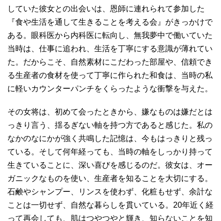
していた彼女との出会いは、恩師に連れられて参加した
『食や生活を通して生きることを考える会』がきっかけで
ある。眼科医から内科医に転向し、無我夢中で働いていた
当時は、仕事に追われ、生活を丁寧にする意識が薄れてい
た。だからこそ、自然素材にこだわった部屋や、信頼でき
る生産者の食材を使って丁寧に作られた和食は、当時の私
に軽いカウンターパンチをくらったような衝撃を与えた。
その女将は、初めて会ったときから、嫌なものは嫌だとは
っきり言う、揺るぎない軸を持つ方であると感じた。私の
なかのなにかが強く共鳴した記憶は、今もはっきりと残っ
ている。そして何年経っても、当時の軸をしっかり持って
生きていることに、深い喜びを感じるのだ。彼女は、オー
ガニックなものを使い、生産者を知ることを大切にする。
石鹸やシャンプー、リンスを使わず、化粧もせず、余計な
ことは一切せず、自然な暮らしを貫いている。20年近く経
って再会しても、肌はつやつやと輝き、知らないことを知