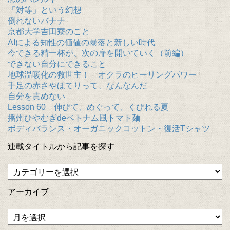
「対等」という幻想
倒れないバナナ
京都大学吉田寮のこと
AIによる知性の価値の暴落と新しい時代
今できる精一杯が、次の扉を開いていく（前編）
できない自分にできること
地球温暖化の救世主！ オクラのヒーリングパワー
手足の赤さやほてりって、なんなんだ
自分を責めない
Lesson 60 伸びて、めぐって、くびれる夏
播州ひやむぎdeベトナム風トマト麺
ボディバランス・オーガニックコットン・復活Tシャツ
連載タイトルから記事を探す
アーカイブ