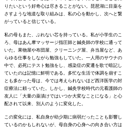
りたいという好奇心は尽きることがない。琵琶湖に目薬を
さすような地道な取り組みは、私の心を動かし、次へと繋
がっていると信じている。
私の母もまた、ぶれない芯を持っている。私が小学生のこ
ろ、母はあん摩マッサージ指圧師と鍼灸師の学校に通って
いた。果物屋や布団屋、クリーニング屋、弁当屋など、あ
らゆる仕事をしながら勉強もしていた。一人用のサウナの
中で、必死にテスト勉強をし、感染症の変遷を歌で暗記し
ていたのは記憶に鮮明である。多忙な生活で体調を崩すこ
とも多かった母は、今では考えられないほど西洋医学の対
症療法に頼っていた。しかし、鍼灸学校時代の元看護師の
友人に「大量の薬漬けではいつか大変なことになる」と心
配されて以来、別人のように変化した。
この変化には、私自身が幼少期に病弱だったことも影響し
ているのかもしれないが、母自身の心身への向き合い方は