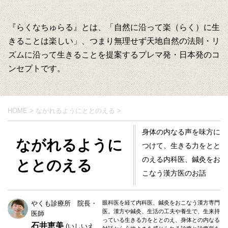
『らくなちゅらる』とは、「自然に沿って楽（らく）に生
きることは楽しい」、つまり無理せず天地自然の法則・リ
ズムに沿って生きることを提案するプレマ発・日本発のコ
ンセプトです。
HOME
>
ながれるようにととのえる
>
身体の内なる声を味方に
ながれるように
つけて、生きる力をとと
のえる内科医、鍼灸をお
ととのえる
こなう漢方医のお話
やくも診療所 院長・
眼科医を経て内科医、鍼灸をおこなう漢方専門
医。漢方や鍼灸、生活の工夫や養生で、生来持
医師
っている生きる力をととのえ、身体との内なる
石井恵美
(いしいえ