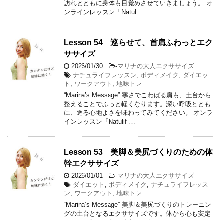
訪れとともに身体も目覚めさせていきましょう。 オ
ンラインレッスン「Natul …
Lesson 54 巡らせて、首肩ふわっとエク
ササイズ
2026/01/30
-
マリナの大人エクササイズ
ナチュライフレッスン
,
ボディメイク
,
ダイエッ
ト
,
ワークアウト
,
地味トレ
“Marina’s Message” 寒さでこわばる肩も、土台から
整えることでふっと軽くなります。深い呼吸ととも
に、巡る心地よさを味わってみてください。 オンラ
インレッスン「Natulif …
Lesson 53 美脚＆美尻づくりのための体
幹エクササイズ
2026/01/01
-
マリナの大人エクササイズ
ダイエット
,
ボディメイク
,
ナチュライフレッス
ン
,
ワークアウト
,
地味トレ
“Marina’s Message” 美脚＆美尻づくりのトレーニン
グの土台となるエクササイズです。体から心も安定