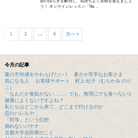
節の揺らぎを解消し、気持ちよく翌朝を迎えましょ
う！ オンラインレッスン「Na …
1
2
…
6
次へ »
今月の記事
夏の不快感をやわらげたい！ 暑さが苦手なお客さま
気になる人 お客様サポート 村上 紀子（むらかみ のり
こ）
「なんだか食欲がない……」でも、無理にでも食べないと
健康によくないですよね？
私たちはどこから来て、どこまで行けるのか
恋のハレルヤ
「対等」という幻想
倒れないバナナ
京都大学吉田寮のこと