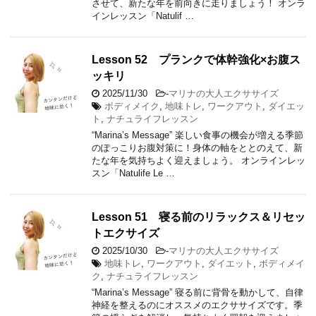
させて、新たな年を前向きに走りましょう！ オンラ
インレッスン「Natulif …
Lesson 52 プランクで体幹強化×お腹ス
ッキリ
2025/11/30
-
マリナの大人エクササイズ
ボディメイク
,
地味トレ
,
ワークアウト
,
ダイエッ
ト
,
ナチュライフレッスン
“Marina’s Message” 楽しい食事の機会が増える季節
のぽっこりお腹対策に！身体の軸をととのえて、新
たな年を気持ちよく迎えましょう。 オンラインレッ
スン「Natulife Le …
Lesson 51 寝る前のリラックス＆リセッ
トエクサイズ
2025/10/30
-
マリナの大人エクササイズ
地味トレ
,
ワークアウト
,
ダイエット
,
ボディメイ
ク
,
ナチュライフレッスン
“Marina’s Message” 寝る前に背骨を動かして、自律
神経を整えるのにオススメのエクササイズです。季