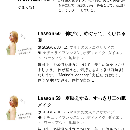
から整える身体づくりが得意。美しく快適な体
を手にして、充実した毎日を過ごしていただけ
かまりな)
るようサポートしている。
Lesson 60 伸びて、めぐって、くびれる
夏
2026/07/30
-
マリナの大人エクササイズ
ナチュライフレッスン
,
ボディメイク
,
ダイエッ
ト
,
ワークアウト
,
地味トレ
毎日少しの習慣を味方につけて、美しい体をつくり
ましょう。 体が整うと、気持ちもすっきり前向きに
なります。 “Marina’s Message” 力任せではなく、
体側が伸びて巡り、体幹が自然 …
Lesson 59 夏映えする、すっきり二の腕
メイク
2026/07/01
-
マリナの大人エクササイズ
ナチュライフレッスン
,
ボディメイク
,
ダイエッ
ト
,
ワークアウト
,
地味トレ
毎日少しの習慣を味方につけて、美しい体をつくり