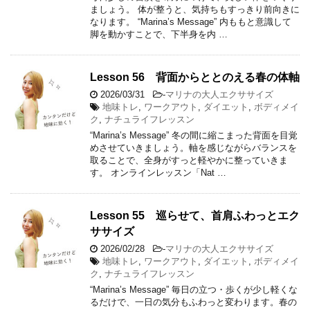
ましょう。 体が整うと、気持ちもすっきり前向きに
なります。 “Marina’s Message” 内ももと意識して
脚を動かすことで、下半身を内 …
Lesson 56 背面からととのえる春の体軸
2026/03/31
-
マリナの大人エクササイズ
地味トレ
,
ワークアウト
,
ダイエット
,
ボディメイ
ク
,
ナチュライフレッスン
“Marina’s Message” 冬の間に縮こまった背面を目覚
めさせていきましょう。軸を感じながらバランスを
取ることで、全身がすっと軽やかに整っていきま
す。 オンラインレッスン「Nat …
Lesson 55 巡らせて、首肩ふわっとエク
ササイズ
2026/02/28
-
マリナの大人エクササイズ
地味トレ
,
ワークアウト
,
ダイエット
,
ボディメイ
ク
,
ナチュライフレッスン
“Marina’s Message” 毎日の立つ・歩くが少し軽くな
るだけで、一日の気分もふわっと変わります。春の