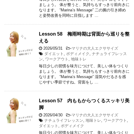
ましょう。 体が整うと、気持ちもすっきり前向きに
なります。 “Marina’s Message” 二の腕の引き締め
と姿勢改善を同時に目指します …
Lesson 58 梅雨時期は背面から巡りを整
える
2026/05/31
-
マリナの大人エクササイズ
ダイエット
,
ボディメイク
,
ナチュライフレッス
ン
,
ワークアウト
,
地味トレ
毎日少しの習慣を味方につけて、美しい体をつくり
ましょう。 体が整うと、気持ちもすっきり前向きに
なります。 “Marina’s Message” 湿気やだるさを感
じやすい季節ですね。背面をし …
Lesson 57 内ももからつくるスッキリ美
脚
2026/04/30
-
マリナの大人エクササイズ
ナチュライフレッスン
,
地味トレ
,
ワークアウト
,
ダイエット
,
ボディメイク
毎日少しの習慣を味方につけて、美しい体をつくり