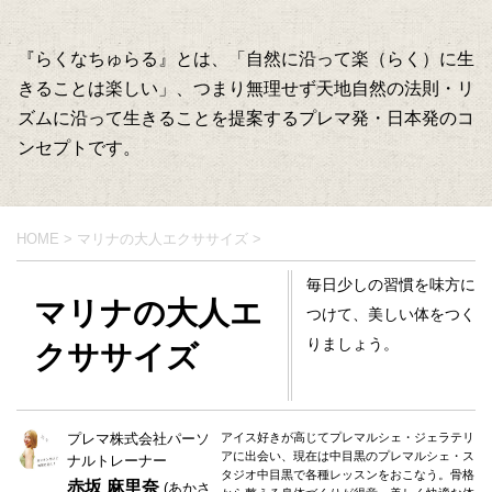
『らくなちゅらる』とは、「自然に沿って楽（らく）に生
きることは楽しい」、つまり無理せず天地自然の法則・リ
ズムに沿って生きることを提案するプレマ発・日本発のコ
ンセプトです。
HOME
>
マリナの大人エクササイズ
>
毎日少しの習慣を味方に
マリナの大人エ
つけて、美しい体をつく
りましょう。
クササイズ
プレマ株式会社パーソ
アイス好きが高じてプレマルシェ・ジェラテリ
アに出会い、現在は中目黒のプレマルシェ・ス
ナルトレーナー
タジオ中目黒で各種レッスンをおこなう。骨格
赤坂 麻里奈
(あかさ