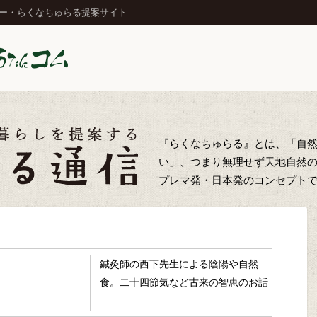
ジー・らくなちゅらる提案サイト
『らくなちゅらる』とは、「自
い」、つまり無理せず天地自然
プレマ発・日本発のコンセプト
鍼灸師の西下先生による陰陽や自然
食。二十四節気など古来の智恵のお話