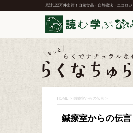
累計122万件出荷！自然食品・自然療法・エコロ
HOME
>
鍼療室からの伝言
>
鍼療室からの伝言