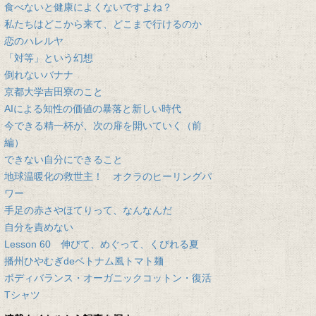
食べないと健康によくないですよね？
私たちはどこから来て、どこまで行けるのか
恋のハレルヤ
「対等」という幻想
倒れないバナナ
京都大学吉田寮のこと
AIによる知性の価値の暴落と新しい時代
今できる精一杯が、次の扉を開いていく（前
編）
できない自分にできること
地球温暖化の救世主！ オクラのヒーリングパ
ワー
手足の赤さやほてりって、なんなんだ
自分を責めない
Lesson 60 伸びて、めぐって、くびれる夏
播州ひやむぎdeベトナム風トマト麺
ボディバランス・オーガニックコットン・復活
Tシャツ