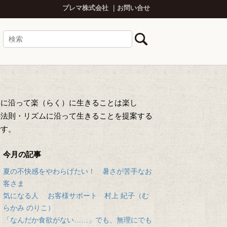
プレマ株式会社
お問い合せ
然に沿って楽（らく）に生きることは楽し
の法則・リズムに沿って生きることを提案する
です。
今月の記事
夏の不快感をやわらげたい！ 暑さが苦手なお
客さま
気になる人 お客様サポート 村上 紀子（む
らかみ のりこ）
「なんだか食欲がない……」でも、無理にでも