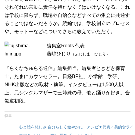
それぞれの言動に責任を持たなくてはいけなくなる。これ
は学校に限らず、職場や自治会などすべての集会に共通す
ることではないだろうか。続編では、学校創立のプロセス
や、モットーなどについてさらに教えていただく。
編集室Roots 代表
藤嶋ひじり
（ふじしま ひじり）
『らくなちゅらる通信』編集担当。編集者ときどき保育
士。たまにカウンセラー。日経BP社、小学館、学研、
NHK出版などの取材・執筆。インタビューは1,500人以
上。元シングルマザーで三姉妹の母。歌と踊りが好き。合
氣道初段。
特集
心と體を慈しみ 自分らしく健やかに アンビエ代表／美的食ライ