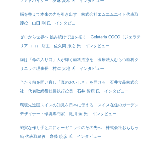
フアドバイザー 友麻 夏希 氏 インタビュー
脳を整えて本来の力を引き出す 株式会社エムエムエイト代表取
締役 山田 剛 氏 インタビュー
ゼロから世界へ 挑み続けて道を拓く Gelateria COCO（ジェラテ
リアココ） 店主 佐久間 康之 氏 インタビュー
歯は「命の入り口」人が輝く歯科治療を 医療法人むらつ歯科ク
リニック理事長 村津 大地 氏 インタビュー
当たり前を問い直し「真のおいしさ」を届ける 石井食品株式会
社 代表取締役社長執行役員 石井 智康 氏 インタビュー
環境先進国スイスの知見を日本に伝える スイス在住のガーデン
デザイナー・環境専門家 滝川 薫 氏 インタビュー
誠実な作り手と共にオーガニックのその先へ 株式会社おもちゃ
箱 代表取締役 齋藤 暁彦 氏 インタビュー