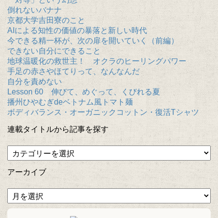
倒れないバナナ
京都大学吉田寮のこと
AIによる知性の価値の暴落と新しい時代
今できる精一杯が、次の扉を開いていく（前編）
できない自分にできること
地球温暖化の救世主！ オクラのヒーリングパワー
手足の赤さやほてりって、なんなんだ
自分を責めない
Lesson 60 伸びて、めぐって、くびれる夏
播州ひやむぎdeベトナム風トマト麺
ボディバランス・オーガニックコットン・復活Tシャツ
連載タイトルから記事を探す
アーカイブ