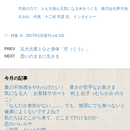
竹炭の力で、人も大地も元気になる米をつくる 株式会社夢大地
すみれ 代表 十二村 邦彦 氏 インタビュー
-
特集
-
2017年5月発刊 vol.116
PREV
五大元素と心と身体「空（くう）」
NEXT
思いのままに生きる
今月の記事
夏の不快感をやわらげたい！ 暑さが苦手なお客さま
気になる人 お客様サポート 村上 紀子（むらかみ のり
こ）
「なんだか食欲がない……」でも、無理にでも食べないと
健康によくないですよね？
私たちはどこから来て、どこまで行けるのか
恋のハレルヤ
「対等」という幻想