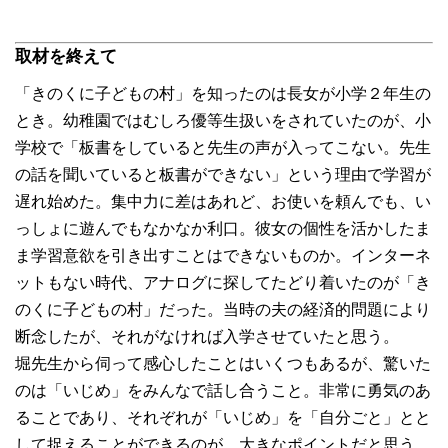
取材を終えて
「きのくに子どもの村」を知ったのは長女が小学２年生の
とき。幼稚園ではむしろ優等生扱いをされていたのが、小
学校で「板書をしていると先生の声が入ってこない。先生
の話を聞いていると板書ができない」という理由で学習が
遅れ始めた。集中力に差はあれど、お使いを頼んでも、い
っしょに遊んでもなかなか利口。彼女の個性を活かしたま
ま学習意欲を引き出すことはできないものか。インターネ
ットもない時代、アナログに探してたどり着いたのが「き
のくに子どもの村」だった。当時の夫の経済的問題により
断念したが、それがなければ入学させていたと思う。
堀先生から伺って感心したことはいくつもあるが、驚いた
のは「いじめ」をみんなで話し合うこと。非常に勇気のあ
ることであり、それぞれが「いじめ」を「自分ごと」とと
して捉えることができるのが、大きなポイントだと思う。