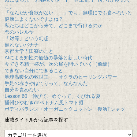
こ）
「なんだか食欲がない……」でも、無理にでも食べないと
健康によくないですよね？
私たちはどこから来て、どこまで行けるのか
恋のハレルヤ
「対等」という幻想
倒れないバナナ
京都大学吉田寮のこと
AIによる知性の価値の暴落と新しい時代
今できる精一杯が、次の扉を開いていく（前編）
できない自分にできること
地球温暖化の救世主！ オクラのヒーリングパワー
手足の赤さやほてりって、なんなんだ
自分を責めない
Lesson 60 伸びて、めぐって、くびれる夏
播州ひやむぎdeベトナム風トマト麺
ボディバランス・オーガニックコットン・復活Tシャツ
連載タイトルから記事を探す