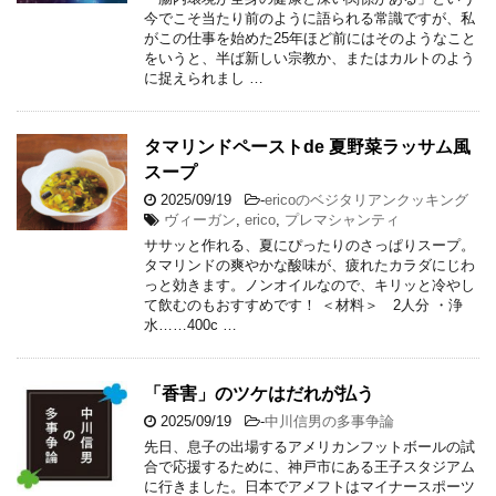
今でこそ当たり前のように語られる常識ですが、私
がこの仕事を始めた25年ほど前にはそのようなこと
をいうと、半ば新しい宗教か、またはカルトのよう
に捉えられまし …
タマリンドペーストde 夏野菜ラッサム風
スープ
2025/09/19
-
ericoのベジタリアンクッキング
ヴィーガン
,
erico
,
プレマシャンティ
ササッと作れる、夏にぴったりのさっぱりスープ。
タマリンドの爽やかな酸味が、疲れたカラダにじわ
っと効きます。ノンオイルなので、キリッと冷やし
て飲むのもおすすめです！ ＜材料＞ 2人分 ・浄
水……400c …
「香害」のツケはだれが払う
2025/09/19
-
中川信男の多事争論
先日、息子の出場するアメリカンフットボールの試
合で応援するために、神戸市にある王子スタジアム
に行きました。日本でアメフトはマイナースポーツ