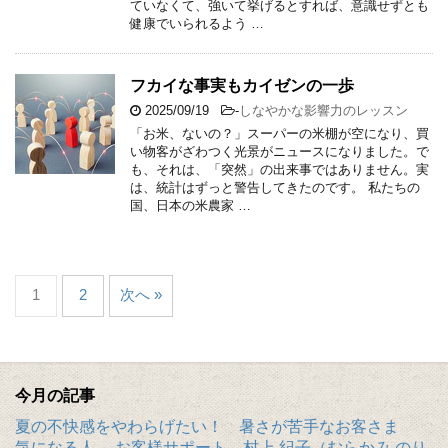
ていなくて、強いて挙げるとすれば、意識せずとも
健康でいられるよう …
フカイな事実もカイゼンの一歩
2025/09/19
-
しなやかな影響力のレッスン
「お米、ないの？」スーパーの米棚が空になり、買
い物客がざわつく光景がニュースになりました。で
も、それは、「突然」の出来事ではありません。実
は、統計はずっと警告してきたのです。 私たちの
国、日本の米農家 …
1
2
次へ »
今月の記事
夏の不快感をやわらげたい！ 暑さが苦手なお客さま
気になる人 お客様サポート 村上 紀子（むらかみ のり