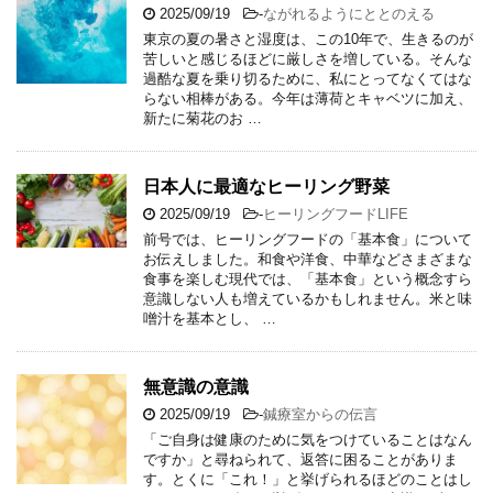
2025/09/19
-
ながれるようにととのえる
東京の夏の暑さと湿度は、この10年で、生きるのが
苦しいと感じるほどに厳しさを増している。そんな
過酷な夏を乗り切るために、私にとってなくてはな
らない相棒がある。今年は薄荷とキャベツに加え、
新たに菊花のお …
日本人に最適なヒーリング野菜
2025/09/19
-
ヒーリングフードLIFE
前号では、ヒーリングフードの「基本食」について
お伝えしました。和食や洋食、中華などさまざまな
食事を楽しむ現代では、「基本食」という概念すら
意識しない人も増えているかもしれません。米と味
噌汁を基本とし、 …
無意識の意識
2025/09/19
-
鍼療室からの伝言
「ご自身は健康のために気をつけていることはなん
ですか」と尋ねられて、返答に困ることがありま
す。とくに「これ！」と挙げられるほどのことはし