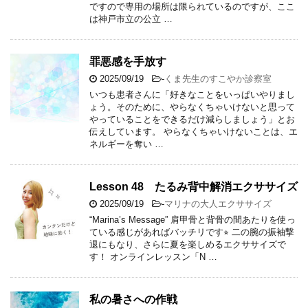
ですので専用の場所は限られているのですが、ここ
は神戸市立の公立 …
罪悪感を手放す
2025/09/19
-
くま先生のすこやか診察室
いつも患者さんに「好きなことをいっぱいやりまし
ょう。そのために、やらなくちゃいけないと思って
やっていることをできるだけ減らしましょう」とお
伝えしています。 やらなくちゃいけないことは、エ
ネルギーを奪い …
Lesson 48 たるみ背中解消エクササイズ
2025/09/19
-
マリナの大人エクササイズ
“Marina’s Message” 肩甲骨と背骨の間あたりを使っ
ている感じがあればバッチリです⭐︎ 二の腕の振袖撃
退にもなり、さらに夏を楽しめるエクササイズで
す！ オンラインレッスン「N …
私の暑さへの作戦