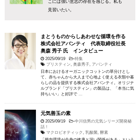
こには強い意志の存在を感じる。私も
見習いたい。
まとうものからしあわせな循環を作る
株式会社アバンティ 代表取締役社長
奥森 秀子 氏 インタビュー
2025/09/19
-
特集
プリスティン
,
奥森秀子
,
アバンティ
日本におけるオーガニックコットンの草分けとし
て、赤ちゃんから大人まで心地よく使える衣類や暮
らしの品を提供する株式会社アバンティ。オリジナ
ルブランド「プリスティン」の製品は、「本当に気
持ちいい」と好評で …
元気善玉の素
2025/09/19
-
中川信男の元気シリーズ開発秘
話！
マクロビオティック
,
乳酸菌
,
酵素
「腸内環境が全身の健康と深い関係がある」という