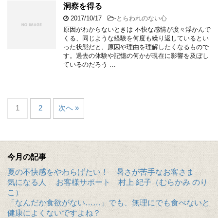
洞察を得る
2017/10/17
-
とらわれのない心
原因がわからないときは 不快な感情が度々浮かんで
くる、同じような経験を何度も繰り返しているとい
った状態だと、原因や理由を理解したくなるもので
す。過去の体験や記憶の何かが現在に影響を及ぼし
ているのだろう …
1
2
次へ »
今月の記事
夏の不快感をやわらげたい！ 暑さが苦手なお客さま
気になる人 お客様サポート 村上 紀子（むらかみ のり
こ）
「なんだか食欲がない……」でも、無理にでも食べないと
健康によくないですよね？