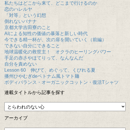
私たちはどこから来て、どこまで行けるのか
恋のハレルヤ
「対等」という幻想
倒れないバナナ
京都大学吉田寮のこと
AIによる知性の価値の暴落と新しい時代
今できる精一杯が、次の扉を開いていく（前編）
できない自分にできること
地球温暖化の救世主！ オクラのヒーリングパワー
手足の赤さやほてりって、なんなんだ
自分を責めない
Lesson 60 伸びて、めぐって、くびれる夏
播州ひやむぎdeベトナム風トマト麺
ボディバランス・オーガニックコットン・復活Tシャツ
連載タイトルから記事を探す
アーカイブ