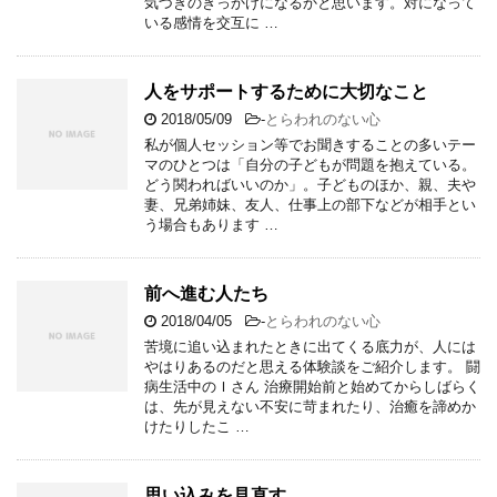
気づきのきっかけになるかと思います。対になって
いる感情を交互に …
人をサポートするために大切なこと
2018/05/09
-
とらわれのない心
私が個人セッション等でお聞きすることの多いテー
マのひとつは「自分の子どもが問題を抱えている。
どう関わればいいのか」。子どものほか、親、夫や
妻、兄弟姉妹、友人、仕事上の部下などが相手とい
う場合もあります …
前へ進む人たち
2018/04/05
-
とらわれのない心
苦境に追い込まれたときに出てくる底力が、人には
やはりあるのだと思える体験談をご紹介します。 闘
病生活中のＩさん 治療開始前と始めてからしばらく
は、先が見えない不安に苛まれたり、治癒を諦めか
けたりしたこ …
思い込みを見直す