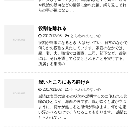
や政治の動向などの情報に触れた後、繰り返しそれ
らの事が気になる …
役割を離れる
2017/12/08
-
とらわれのない心
役割が制限になるとき 人はたいてい、日常のなかで
何らかの役割を果たしています。家庭のなかでは、
親、妻、夫、職場では役職、上司、部下など。役割
には、それを通して必要とされることを実行する、
所属する集団の …
深いところにある静けさ
2017/11/02
-
とらわれのない心
感情は表面の波 心の状態を説明するのに使われる比
喩のひとつが、海面の波です。風が吹くと波が立つ
ように、何かが起こると感情が動きます。何かを思
い浮かべるだけでそうなることもあります。 感情に
とらわれてい …