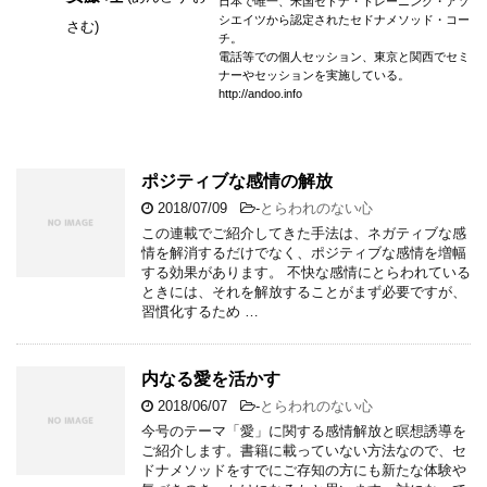
日本で唯一、米国セドナ・トレーニング・アソ
シエイツから認定されたセドナメソッド・コー
さむ)
チ。
電話等での個人セッション、東京と関西でセミ
ナーやセッションを実施している。
http://andoo.info
ポジティブな感情の解放
2018/07/09
-
とらわれのない心
この連載でご紹介してきた手法は、ネガティブな感
情を解消するだけでなく、ポジティブな感情を増幅
する効果があります。 不快な感情にとらわれている
ときには、それを解放することがまず必要ですが、
習慣化するため …
内なる愛を活かす
2018/06/07
-
とらわれのない心
今号のテーマ「愛」に関する感情解放と瞑想誘導を
ご紹介します。書籍に載っていない方法なので、セ
ドナメソッドをすでにご存知の方にも新たな体験や