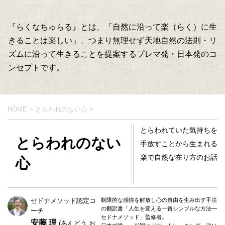
『らくなちゅらる』とは、「自然に沿って楽（らく）に生
きることは楽しい」、つまり無理せず天地自然の法則・リ
ズムに沿って生きることを提案するプレマ発・日本発のコ
ンセプトです。
HOME
>
とらわれのない心
>
とらわれていた気持ちを
とらわれのない
手放すことから生まれる
楽で自然な在り方のお話
心
セドナメソッド認定コ
制限的な感情を解放し心の自由を生み出す手法
の翻訳書「人生を変える一番シンプルな方法―
ーチ
セドナメソッド」監修者。
安藤 理
(あんどう お