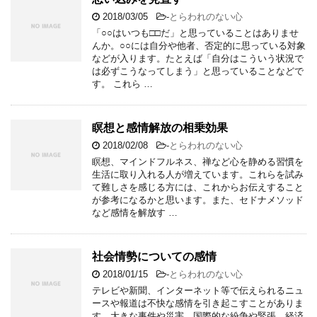
2018/03/05
-
とらわれのない心
「○○はいつも□□だ」と思っていることはありませ
んか。○○には自分や他者、否定的に思っている対象
などが入ります。たとえば「自分はこういう状況で
は必ずこうなってしまう」と思っていることなどで
す。 これら …
瞑想と感情解放の相乗効果
2018/02/08
-
とらわれのない心
瞑想、マインドフルネス、禅など心を静める習慣を
生活に取り入れる人が増えています。これらを試み
て難しさを感じる方には、これからお伝えすること
が参考になるかと思います。また、セドナメソッド
など感情を解放す …
社会情勢についての感情
2018/01/15
-
とらわれのない心
テレビや新聞、インターネット等で伝えられるニュ
ースや報道は不快な感情を引き起こすことがありま
す。大きな事件や災害、国際的な紛争や緊張、経済