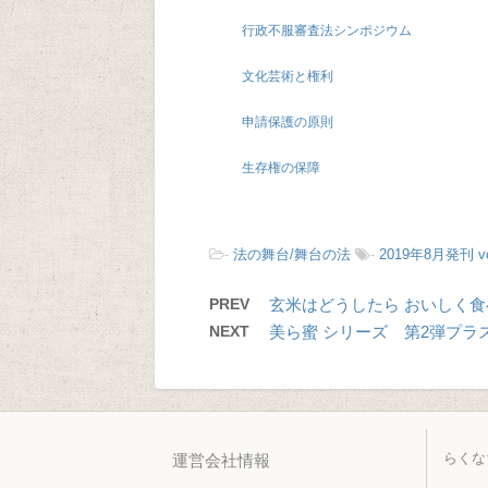
行政不服審査法シンポジウム
文化芸術と権利
申請保護の原則
生存権の保障
-
法の舞台/舞台の法
-
2019年8月発刊 vo
PREV
玄米はどうしたら おいしく
NEXT
美ら蜜 シリーズ 第2弾プラ
らくな
運営会社情報