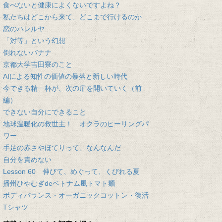
食べないと健康によくないですよね？
私たちはどこから来て、どこまで行けるのか
恋のハレルヤ
「対等」という幻想
倒れないバナナ
京都大学吉田寮のこと
AIによる知性の価値の暴落と新しい時代
今できる精一杯が、次の扉を開いていく（前
編）
できない自分にできること
地球温暖化の救世主！ オクラのヒーリングパ
ワー
手足の赤さやほてりって、なんなんだ
自分を責めない
Lesson 60 伸びて、めぐって、くびれる夏
播州ひやむぎdeベトナム風トマト麺
ボディバランス・オーガニックコットン・復活
Tシャツ