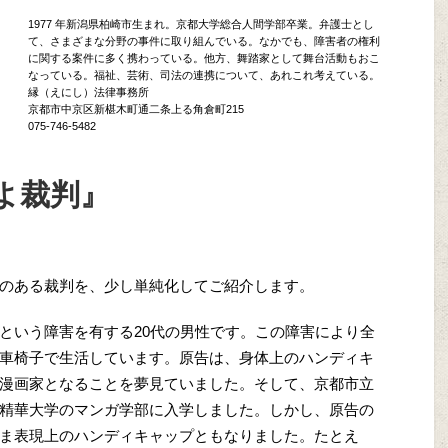
1977 年新潟県柏崎市生まれ。京都大学総合人間学部卒業。弁護士とし
て、さまざまな分野の事件に取り組んでいる。なかでも、障害者の権利
に関する案件に多く携わっている。他方、舞踏家として舞台活動もおこ
なっている。福祉、芸術、司法の連携について、あれこれ考えている。
縁（えにし）法律事務所
京都市中京区新椹木町通二条上る角倉町215
075-746-5482
よ裁判』
のある裁判を、少し単純化してご紹介します。
という障害を有する20代の男性です。この障害により全
車椅子で生活しています。原告は、身体上のハンディキ
漫画家となることを夢見ていました。そして、京都市立
精華大学のマンガ学部に入学しました。しかし、原告の
ま表現上のハンディキャップともなりました。たとえ