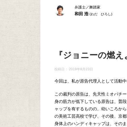
弁護士／舞踏家
和田 浩
(わだ ひろし)
『ジョニーの燃え
投稿日：
2019年8月23日
今回は、私が原告代理人として活動中
この裁判の原告は、先天性ミオパチー
身の筋力が低下している原告は、普段
ャップを有するものの、幼いころから
の美術工芸高校で学び、その後、京都
身体上のハンディキャップは、そのま