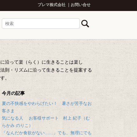
プレマ株式会社
お問い合せ
然に沿って楽（らく）に生きることは楽し
の法則・リズムに沿って生きることを提案する
です。
今月の記事
夏の不快感をやわらげたい！ 暑さが苦手なお
客さま
気になる人 お客様サポート 村上 紀子（む
らかみ のりこ）
「なんだか食欲がない……」でも、無理にでも