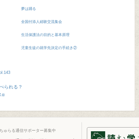
夢は踊る
全国付添人経験交流集会
生活保護法の目的と基本原理
児童生徒の就学先決定の手続き②
l.143
食べられる？
スα
ちゅらる通信サポーター募集中