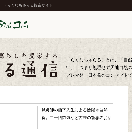
ジー・らくなちゅらる提案サイト
『らくなちゅらる』とは、「自
い」、つまり無理せず天地自然
プレマ発・日本発のコンセプト
鍼灸師の西下先生による陰陽や自然
食。二十四節気など古来の智恵のお話