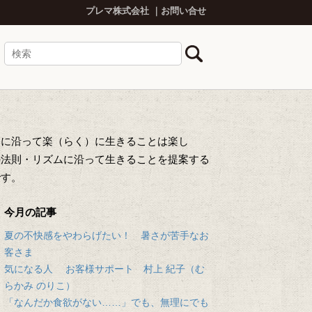
プレマ株式会社
お問い合せ
然に沿って楽（らく）に生きることは楽し
の法則・リズムに沿って生きることを提案する
です。
今月の記事
夏の不快感をやわらげたい！ 暑さが苦手なお
客さま
気になる人 お客様サポート 村上 紀子（む
らかみ のりこ）
「なんだか食欲がない……」でも、無理にでも