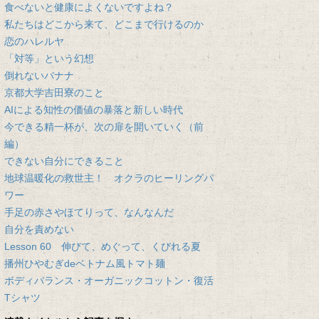
食べないと健康によくないですよね？
私たちはどこから来て、どこまで行けるのか
恋のハレルヤ
「対等」という幻想
倒れないバナナ
京都大学吉田寮のこと
AIによる知性の価値の暴落と新しい時代
今できる精一杯が、次の扉を開いていく（前
編）
できない自分にできること
地球温暖化の救世主！ オクラのヒーリングパ
ワー
手足の赤さやほてりって、なんなんだ
自分を責めない
Lesson 60 伸びて、めぐって、くびれる夏
播州ひやむぎdeベトナム風トマト麺
ボディバランス・オーガニックコットン・復活
Tシャツ