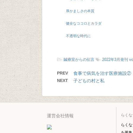
厚かましさの本質
健全なココロとカラダ
不透明な時代に
-
鍼療室からの伝言
-
2022年3月発刊 vol
PREV
食事で病気を治す医療施設②
NEXT
子どもの村と私
らくな
運営会社情報
らくな
を募集