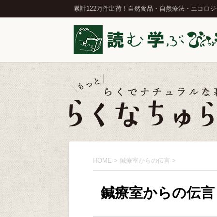
累計122万件出荷！自然食品・自然療法・エコロ
HOME
>
鍼療室からの伝言
>
鍼療室からの伝言