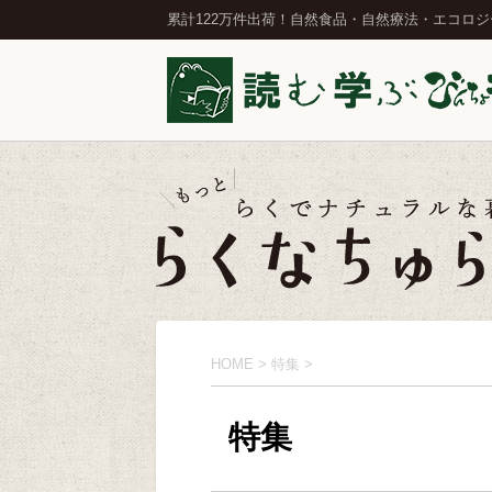
累計122万件出荷！自然食品・自然療法・エコロ
HOME
>
特集
>
特集