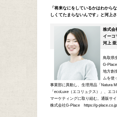
「将来なにをしているかはわからな
しくてたまらないんです」と河上さ
株式会社
イーコ
河上 
鳥取県
G-Pl
地方創
ムを使
事業部に異動し、生理用品「Natura
「ecoLuxe（エコリュクス）」、エ
マーケティングに取り組む。通販サイ
株式会社G-Place https://g-place.co.jp