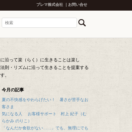
プレマ株式会社
お問い合せ
然に沿って楽（らく）に生きることは楽し
の法則・リズムに沿って生きることを提案する
です。
今月の記事
夏の不快感をやわらげたい！ 暑さが苦手なお
客さま
気になる人 お客様サポート 村上 紀子（む
らかみ のりこ）
「なんだか食欲がない……」でも、無理にでも