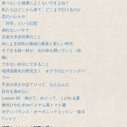
食べないと健康によくないですよね？
私たちはどこから来て、どこまで行けるのか
恋のハレルヤ
「対等」という幻想
倒れないバナナ
京都大学吉田寮のこと
AIによる知性の価値の暴落と新しい時代
今できる精一杯が、次の扉を開いていく（前
編）
できない自分にできること
地球温暖化の救世主！ オクラのヒーリングパ
ワー
手足の赤さやほてりって、なんなんだ
自分を責めない
Lesson 60 伸びて、めぐって、くびれる夏
播州ひやむぎdeベトナム風トマト麺
ボディバランス・オーガニックコットン・復活
Tシャツ