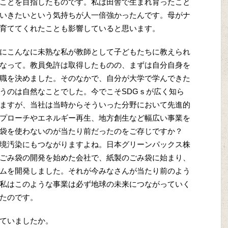
ことを目指したものです。私は田舎で生まれ育ったこと
いきたいという気持ちが人一倍強かったんです。母がナ
育ててくれたことも影響していると思います。
にこんなに未熟な私が教師として子どもたちに教えられ
なって。教員免許は取得したものの、まずは自分自身を
職を決めました。そのなかで、自分が大学で学んできた
のは自然なことでした。今でこそS‌D‌Gｓが広く知ら
ますが、当社は当時からそういった分野において先進的
プローチやエネルギー再生、地方創生など幅広い事業を
み袋を使わないのが当たり前だったのをご存じですか？
境汚染にもつながりますよね。日本グリーンパックス株
ごみ袋の開発を始めた会社で、紙製のごみ袋に始まり、
ムを開発しました。それが今みなさんが当たり前のよう
私はこのような事業は必ず地球の未来につながっていく
たのです。
ていましたか。