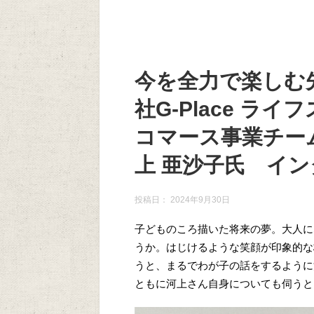
今を全力で楽しむ
社G-Place ラ
コマース事業チー
上 亜沙子氏 イ
投稿日：
2024年9月30日
子どものころ描いた将来の夢。大人に
うか。はじけるような笑顔が印象的な株
うと、まるでわが子の話をするように
ともに河上さん自身についても伺うと