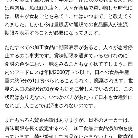
は精肉店、魚は鮮魚店と、人々が商店で買い物した時代に
は、店主が食材ごとをみて「これはいつまで」と教えてく
れました。しかし今は量販店や通販での食品購入が主流、
期限を表示することが必要になってきます。
ただすべての加工食品に期限表示があると、人々が思考停
止するのも事実です。賞味期限を過ぎているだけなのに、
食材の色やにおい、味をみることもなく捨ててしまう。国
内のフードロスは年間2000万トン以上。日本の食品生産
量の約6分の1は食べられることもなく、廃棄されます。世
界の人口の約9分の1が今も飢えに苦しんでいるのに、この
状況はありえない。いつかバチがあたって日本も食糧難に
なれば、人ごとでは済まされないのです。
またもちろん賛否両論はありますが、日本のメーカーは、
賞味期限を長く設定するべく、加工食品に食品添加物を使
っています。菌が繁殖して食品がいたまないよう、防腐剤