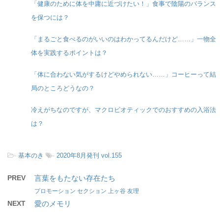
「健康のために体を中庸に近づけたい！」食事で陰陽のバランス
を保つには？
「まるごと食べるのがいいのはわかってるんだけど……」一物全
体を実践するポイントは？
「体に合わない気がするけどやめられない……」コーヒーって結
局のところどうなの？
冷えがちなのですが、マクロビオティックでのおすすめの入浴法
は？
-
基本のき
-
2020年8月発刊 vol.155
PREV
言葉をもたない存在たち
プロモーション セクション 上ヶ谷 友理
NEXT
愛のメモリ