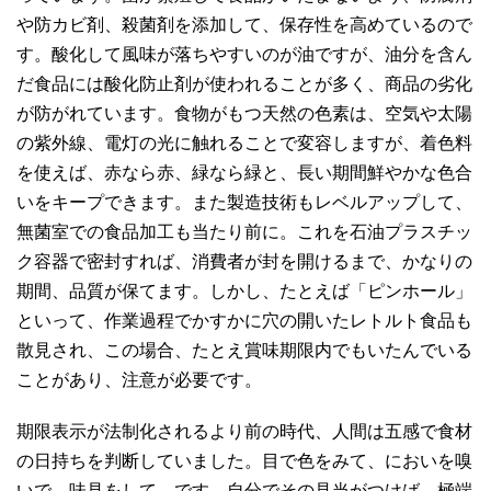
や防カビ剤、殺菌剤を添加して、保存性を高めているので
す。酸化して風味が落ちやすいのが油ですが、油分を含ん
だ食品には酸化防止剤が使われることが多く、商品の劣化
が防がれています。食物がもつ天然の色素は、空気や太陽
の紫外線、電灯の光に触れることで変容しますが、着色料
を使えば、赤なら赤、緑なら緑と、長い期間鮮やかな色合
いをキープできます。また製造技術もレベルアップして、
無菌室での食品加工も当たり前に。これを石油プラスチッ
ク容器で密封すれば、消費者が封を開けるまで、かなりの
期間、品質が保てます。しかし、たとえば「ピンホール」
といって、作業過程でかすかに穴の開いたレトルト食品も
散見され、この場合、たとえ賞味期限内でもいたんでいる
ことがあり、注意が必要です。
期限表示が法制化されるより前の時代、人間は五感で食材
の日持ちを判断していました。目で色をみて、においを嗅
いで、味見をして、です。自分でその見当がつけば、極端