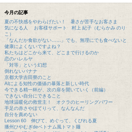
今月の記事
夏の不快感をやわらげたい！ 暑さが苦手なお客さま
気になる人 お客様サポート 村上 紀子（むらかみ のり
こ）
「なんだか食欲がない……」でも、無理にでも食べないと
健康によくないですよね？
私たちはどこから来て、どこまで行けるのか
恋のハレルヤ
「対等」という幻想
倒れないバナナ
京都大学吉田寮のこと
AIによる知性の価値の暴落と新しい時代
今できる精一杯が、次の扉を開いていく（前編）
できない自分にできること
地球温暖化の救世主！ オクラのヒーリングパワー
手足の赤さやほてりって、なんなんだ
自分を責めない
Lesson 60 伸びて、めぐって、くびれる夏
播州ひやむぎdeベトナム風トマト麺