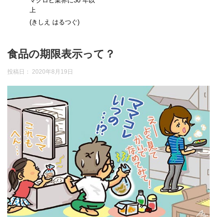
マクロビ業界に30 年以
上
(きしえ はるつぐ)
食品の期限表示って？
投稿日：
2020年8月19日