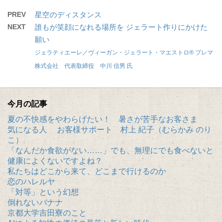
PREV
星空のディスタンス
NEXT
誰もが笑顔になれる場所を ジェラート作りにかけた
願い
ジェラティエーレ／ヴィーガン・ジェラート・マエストロ® プレマ
株式会社 代表取締役 中川 信男 氏
今月の記事
夏の不快感をやわらげたい！ 暑さが苦手なお客さま
気になる人 お客様サポート 村上 紀子（むらかみ のり
こ）
「なんだか食欲がない……」でも、無理にでも食べないと
健康によくないですよね？
私たちはどこから来て、どこまで行けるのか
恋のハレルヤ
「対等」という幻想
倒れないバナナ
京都大学吉田寮のこと