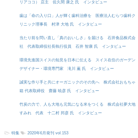
リアココ） 店主 佐久間 康之 氏 インタビュー
歯は「命の入り口」人が輝く歯科治療を 医療法人むらつ歯科ク
リニック理事長 村津 大地 氏 インタビュー
当たり前を問い直し「真のおいしさ」を届ける 石井食品株式会
社 代表取締役社長執行役員 石井 智康 氏 インタビュー
環境先進国スイスの知見を日本に伝える スイス在住のガーデン
デザイナー・環境専門家 滝川 薫 氏 インタビュー
誠実な作り手と共にオーガニックのその先へ 株式会社おもちゃ
箱 代表取締役 齋藤 暁彦 氏 インタビュー
竹炭の力で、人も大地も元気になる米をつくる 株式会社夢大地
すみれ 代表 十二村 邦彦 氏 インタビュー
-
特集
-
2020年6月発刊 vol.153