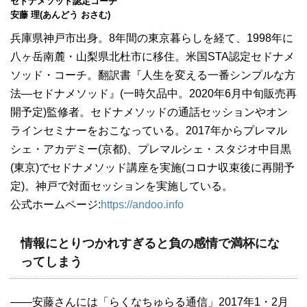
セドナメソッド認定コーチ
安藤 理(あんどう おさむ)
兵庫県神戸市出身。8年間の東京暮らしを経て、1998年に
八ヶ岳南麓・山梨県北杜市に移住。米国STA認定セドナメ
ソッド・コーチ。翻訳書『人生を変える一番シンプルな方
法―セドナメソッド』(一時欠品中。2020年6月中旬販売再
開予定)監修者。セドナメソッドの通話セッションやオン
ラインセミナーをおこなっている。2017年からプレマル
シェ・アカデミー(京都)、プレマルシェ・スタジオ中目黒
(東京)でセドナメソッド講座を実施(コロナ収束後に再開予
定)。神戸で対面セッションを実施している。
公式ホームページ:
https://andoo.info
情報にとりつかれすぎると負の感情で満杯にな
ってしまう
――安藤さんには「らくなちゅらる通信」2017年1・2月