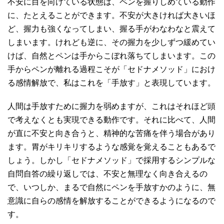
不安に目を向けている状態は、ペンを握りしめている動作
に、たとえることができます。不安が大きければ大きいほ
ど、握力も強くなってしまい、握る手がわなわなと震えて
しまいます。けれども逆に、その握力を少しずつ緩めてい
けば、自然とペンは手からこぼれ落ちてしまいます。この
手からペンが離れる過程こそが「セドナメソッド」におけ
る感情解放で、私はこれを「手放す」と表現しています。
人間は手放すために握力を弱めますが、これはそれほど頭
で考えなくとも実現できる動作です。それに比べて、人間
が直に不安と向き合うと、精神的な苦痛を伴う場合があり
ます。胃がキリキリするような感覚を覚えることもあるで
しょう。しかし「セドナメソッド」で採用するシンプルな
自問自答の繰り返しでは、不安と無理なく向き合えるの
で、いつしか、まるで自然にペンを手放すかのように、無
意識に自らの感情を解放することができるようになるので
す。