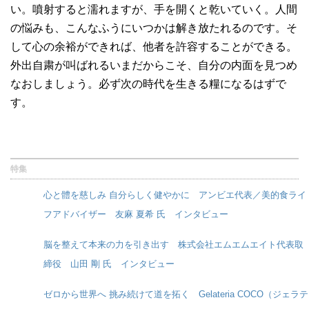
い。噴射すると濡れますが、手を開くと乾いていく。人間
の悩みも、こんなふうにいつかは解き放たれるのです。そ
して心の余裕ができれば、他者を許容することができる。
外出自粛が叫ばれるいまだからこそ、自分の内面を見つめ
なおしましょう。必ず次の時代を生きる糧になるはずで
す。
特集
心と體を慈しみ 自分らしく健やかに アンビエ代表／美的食ライ
フアドバイザー 友麻 夏希 氏 インタビュー
脳を整えて本来の力を引き出す 株式会社エムエムエイト代表取
締役 山田 剛 氏 インタビュー
ゼロから世界へ 挑み続けて道を拓く Gelateria COCO（ジェラテ