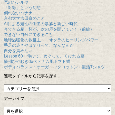
恋のハレルヤ
「対等」という幻想
倒れないバナナ
京都大学吉田寮のこと
AIによる知性の価値の暴落と新しい時代
今できる精一杯が、次の扉を開いていく（前編）
できない自分にできること
地球温暖化の救世主！ オクラのヒーリングパワー
手足の赤さやほてりって、なんなんだ
自分を責めない
Lesson 60 伸びて、めぐって、くびれる夏
播州ひやむぎdeベトナム風トマト麺
ボディバランス・オーガニックコットン・復活Tシャツ
連載タイトルから記事を探す
アーカイブ