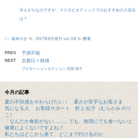
冷えがちなのですが、マクロビオティックでのおすすめの入浴法
は？
-
基本のき
-
2017年8月発刊 vol.119
-
酵素
PREV
予測不能
NEXT
京都日々雑感
プロモーションセクション 宮部 靖子
今月の記事
夏の不快感をやわらげたい！ 暑さが苦手なお客さま
気になる人 お客様サポート 村上 紀子（むらかみ のり
こ）
「なんだか食欲がない……」でも、無理にでも食べないと
健康によくないですよね？
私たちはどこから来て、どこまで行けるのか